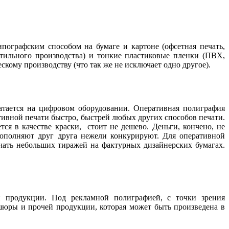
пографским способом на бумаге и картоне (офсетная печать,
стильного производства) и тонкие пластиковые пленки (ПВХ,
кому производству (что так же не исключает одно другое).
атается на цифровом оборудовании. Оперативная полиграфия
тивной печати быстро, быстрей любых других способов печати.
ся в качестве краски, стоит не дешево. Деньги, кончено, не
дополняют друг друга нежели конкурируют. Для оперативной
ечать небольших тиражей на фактурных дизайнерских бумагах.
й продукции. Под рекламной полиграфией, с точки зрения
ошюры и прочей продукции, которая может быть произведена в