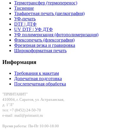
Термотрансфер (термоперенос)
Тиснение
Трафаретная печать (шелкография)
УФ-печать
DTF | ДТФ
UV DTF | УФ ДТФ
УФ полимеризация (фотополимеризация)
Флексопечать (флексография)
Фрезерная резка и гравировка
Широкоформатная печать
Информация
Требования к макетам
Допечатная подготовка
Послепечатная обработка
"ПРИНТАНИТ"
410004, г. Саратов, ул. Астраханская,
д. 1"Л"
тел: +7 (8452) 24-50-70
e-mail: mail@printanit.ru
Время работы: Пн-Пт 10.00-18.00