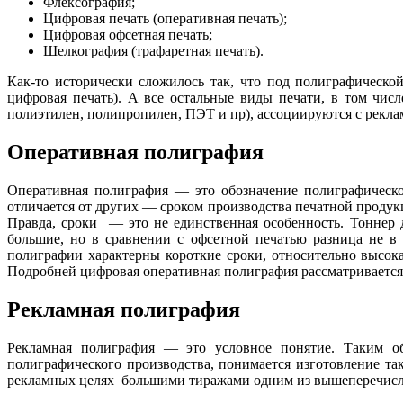
Флексография;
Цифровая печать (оперативная печать);
Цифровая офсетная печать;
Шелкография (трафаретная печать).
Как-то исторически сложилось так, что под полиграфическо
цифровая печать). А все остальные виды печати, в том чис
полиэтилен, полипропилен, ПЭТ и пр), ассоциируются с реклам
Оперативная полиграфия
Оперативная полиграфия — это обозначение полиграфическо
отличается от других — сроком производства печатной продук
Правда, сроки — это не единственная особенность. Тоннер д
большие, но в сравнении с офсетной печатью разница не в
полиграфии характерны короткие сроки, относительно высока
Подробней цифровая оперативная полиграфия рассматривается
Рекламная полиграфия
Рекламная полиграфия — это условное понятие. Таким об
полиграфического производства, понимается изготовление та
рекламных целях большими тиражами одним из вышеперечисл