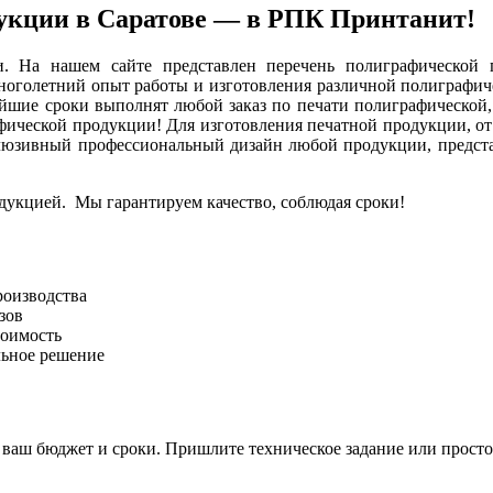
дукции в Саратове — в РПК Принтанит!
. На нашем сайте представлен перечень полиграфической 
олетний опыт работы и изготовления различной полиграфиче
шие сроки выполнят любой заказ по печати полиграфической, в
ической продукции! Для изготовления печатной продукции, от в
склюзивный профессиональный дизайн любой продукции, предст
укцией. Мы гарантируем качество, соблюдая сроки!
роизводства
зов
тоимость
ьное решение
ваш бюджет и сроки. Пришлите техническое задание или прост