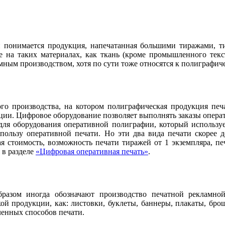
й понимается продукция, напечатанная большими тиражами, ти
ле на таких материалах, как ткань (кроме промышленного тек
ным производством, хотя по сути тоже относятся к полиграфичес
го производства, на котором полиграфическая продукция печ
ции. Цифровое оборудование позволяет выполнять заказы опера
ля оборудования оперативной полиграфии, который использует
 пользу оперативной печати. Но эти два вида печати скорее 
я стоимость, возможность печати тиражей от 1 экземпляра, п
 в разделе
«Цифровая оперативная печать»
.
разом иногда обозначают производство печатной рекламно
кой продукции, как: листовки, буклеты, баннеры, плакаты, бр
енных способов печати.