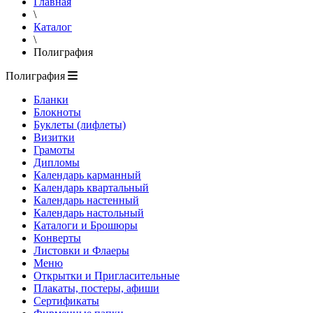
Главная
\
Каталог
\
Полиграфия
Полиграфия
Бланки
Блокноты
Буклеты (лифлеты)
Визитки
Грамоты
Дипломы
Календарь карманный
Календарь квартальный
Календарь настенный
Календарь настольный
Каталоги и Брошюры
Конверты
Листовки и Флаеры
Меню
Открытки и Пригласительные
Плакаты, постеры, афиши
Сертификаты