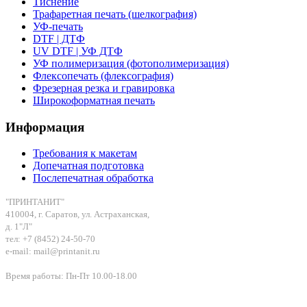
Тиснение
Трафаретная печать (шелкография)
УФ-печать
DTF | ДТФ
UV DTF | УФ ДТФ
УФ полимеризация (фотополимеризация)
Флексопечать (флексография)
Фрезерная резка и гравировка
Широкоформатная печать
Информация
Требования к макетам
Допечатная подготовка
Послепечатная обработка
"ПРИНТАНИТ"
410004, г. Саратов, ул. Астраханская,
д. 1"Л"
тел: +7 (8452) 24-50-70
e-mail: mail@printanit.ru
Время работы: Пн-Пт 10.00-18.00